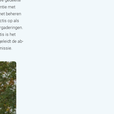
ntie met
het beheren
ctis op als
rgaderingen.
is is het
leidt de ab-
issie.