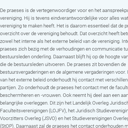
De praeses is de vertegenwoordiger voor en het aanspreekp
vereniging. Hij is tevens eindverantwoordelijke voor alles wa
vereniging te maken heeft. Het is daarom essentieel dat de 
overzicht over de vereniging behoudt. Dat overzicht heeft bet
zowel het interne als het externe beleid van de vereniging. In
praeses zich bezig met de verhoudingen en communicatie t
bestuursleden onderling. Daarnaast blijft hij op de hoogte va
die de bestuursleden uitvoeren. De praeses zit bovendien de
bestuursvergaderingen en de algemene vergaderingen voor. I
van het externe beleid onderhoudt hij contact met verschille
partijen. Zo onderhoudt de praeses het contact met de facult
beschermheren en -vrouwen. Ook neemt hij deel aan een aan
belangrijke overleggen. Dit zijn het Landelijk Overleg Juridisc
Faculteitsverenigingen (LOJFV), het Juridisch Studieverenigi
Voorzitters Overleg (JSVO) en het Studieverenigingen Overle
(StOP). Daarnaast zal de praeses het contact onderhouden 