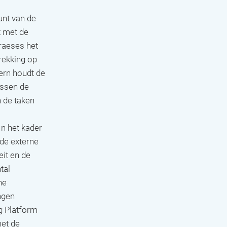
unt van de
t met de
praeses het
rekking op
tern houdt de
ussen de
n de taken
n het kader
nde externe
eit en de
tal
he
ngen
g Platform
met de