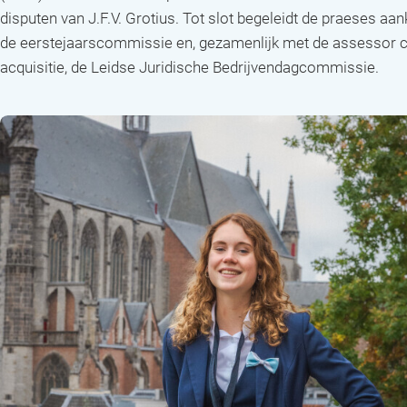
disputen van J.F.V. Grotius. Tot slot begeleidt de praeses a
de eerstejaarscommissie en, gezamenlijk met de assessor c
acquisitie, de Leidse Juridische Bedrijvendagcommissie.