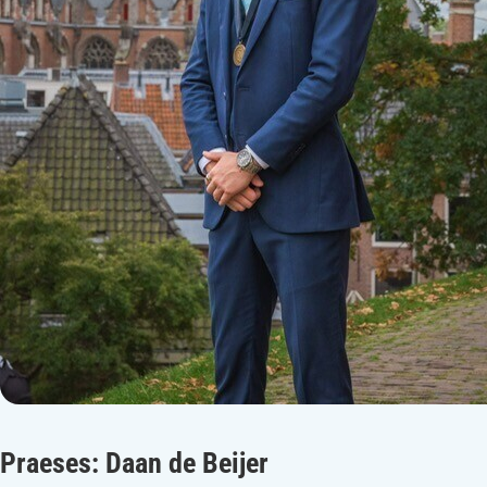
Praeses
: Daan de Beijer