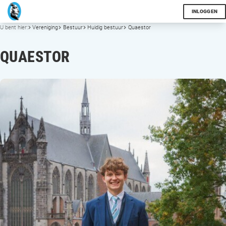
INLOGGEN
U bent hier:
Vereniging
Bestuur
Huidig bestuur
Quaestor
QUAESTOR